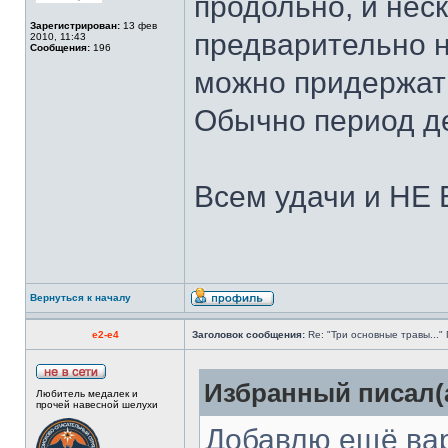
продольно, и нес
Зарегистрирован:
13 фев
предварительно н
2010, 11:43
Сообщения:
196
можно придержать
Обычно период де
Всем удачи и НЕ 
Вернуться к началу
e2-e4
Заголовок сообщения:
Re: "Три основные травы...
Избранный писал(а
Любитель медалек и
прочей навесной шелухи
Добавлю ещё вар