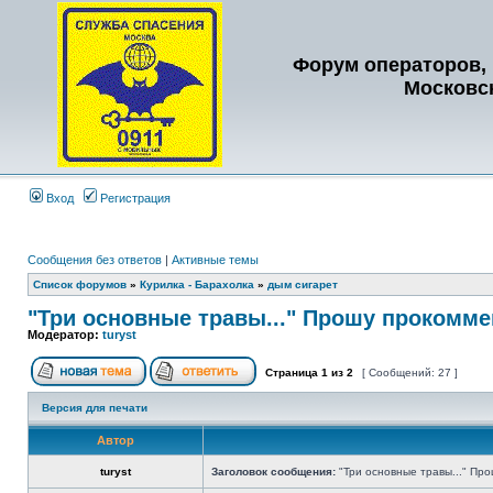
Форум операторов, 
Московс
Вход
Регистрация
Сообщения без ответов
|
Активные темы
Список форумов
»
Курилка - Барахолка
»
дым сигарет
"Три основные травы..." Прошу прокомме
Модератор:
turyst
Страница
1
из
2
[ Сообщений: 27 ]
Версия для печати
Автор
turyst
Заголовок сообщения:
"Три основные травы..." Пр