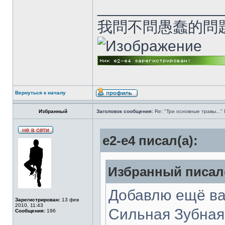
______________
我問不問愚蠢的問
Вернуться к началу
Избранный
Заголовок сообщения:
Re: "Три основные травы...
e2-e4 писал(а):
Избранный писал(
Добавлю ещё ва
Зарегистрирован:
13 фев
2010, 11:43
Сильная Зубная 
Сообщения:
196