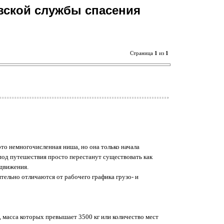
вской службы спасения
Страница
1
из
1
это немногочисленная ниша, но она только начала
под путешествия просто перестанут существовать как
 движения.
тельно отличаются от рабочего графика грузо- и
, масса которых превышает 3500 кг или количество мест