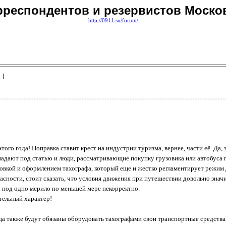
рреспондентов и резервистов Моско
http://0911.su/forum/
 ]
ого года! Поправка ставит крест на индустрии туризма, вернее, части её. Да, 
падают под статью и люди, рассматривающие покупку грузовика или автобуса 
новкой и оформлением тахографа, который еще и жестко регламентирует режим
сности, стоит сказать, что условия движения при путешествии довольно значи
х под одно мерило по меньшей мере некорректно.
тельный характер!
лица также будут обязаны оборудовать тахографами свои транспортные средства