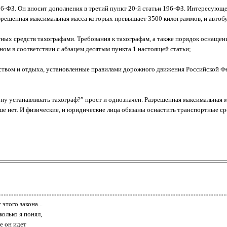
86-ФЗ. Он вносит дополнения в третий пункт 20-й статьи 196-ФЗ. Интересующе
решенная максимальная масса которых превышает 3500 килограммов, и автобу
ых средств тахографами. Требования к тахографам, а также порядок оснащени
ном в соответствии с абзацем десятым пункта 1 настоящей статьи;
ством и отдыха, установленные правилами дорожного движения Российской Ф
кону устанавливать тахограф?” прост и однозначен. Разрешенная максимальная
ше нет. И физические, и юридические лица обязаны оснастить транспортные ср
этого закона...
колько я понял,
е он идет