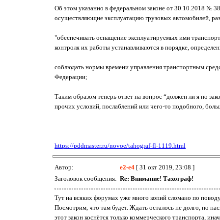
Об этом указанно в федеральном законе от 30.10.2018 № 3
осуществляющие эксплуатацию грузовых автомобилей, раз
"обеспечивать оснащение эксплуатируемых ими транспортн
контроля их работы устанавливаются в порядке, определен
соблюдать нормы времени управления транспортным сред
Федерации;
Таким образом теперь ответ на вопрос “должен ли я по за
прочих условий, послаблений или чего-то подобного, боль
https://pddmaster.ru/novoe/tahograf-fl-1119.html
Автор:
e2-e4
[ 31 окт 2019, 23:08 ]
Заголовок сообщения:
Re: Внимание! Тахограф!
Тут на всяких форумах уже много копий сломано по поводу 
Посмотрим, что там будет. Ждать осталось не долго, но нас
этот закон коснётся только коммерческого транспорта, инач