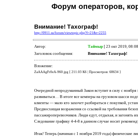
Форум операторов, ко
Внимание! Тахограф!
http://0911.su/forum/viewtopic.php?f=21&t=2255
Автор:
Таймыр
[ 23 окт 2019, 08:08
Заголовок сообщения:
Внимание! Тахограф!
Вложение:
ZaAAAgFr0eA-960.jpg [ 211.03 Кб | Просмотров: 68634 ]
Очередной непродуманный Закон вступит в силу с ноября эт
развиваться… В итоге все кемперы на грузовом шасси под
клиенты — мало кто захочет разбираться с покупкой, уста
Предвосхищая возражения со ссылкой на требования безопа
пассажироперевозчиков. Люди едут, отдыхая, и загонять и
Следование графику 4-4-8 в данном случае носит рекоменд
Итак! Теперь (начиная с 1 ноября 2019 года) физические 