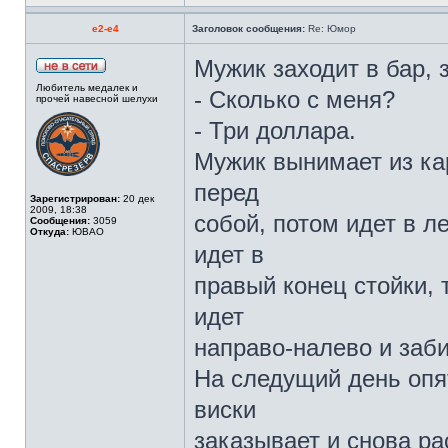
e2-e4
Заголовок сообщения:
Re: Юмор
Мужик заходит в бар, 
Любитель медалек и
- Сколько с меня?
прочей навесной шелухи
- Три доллара.
Мужик вынимает из ка
перед
Зарегистрирован:
20 дек
2009, 18:38
собой, потом идет в л
Сообщения:
3059
Откуда:
ЮВАО
идет в
правый конец стойки, 
идет
направо-налево и заби
На следущий день опят
виски
заказывает и снова р