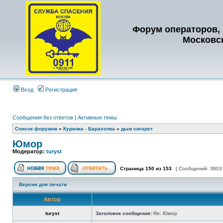
Форум операторов, 
Московс
Вход
Регистрация
Сообщения без ответов
|
Активные темы
Список форумов
»
Курилка - Барахолка
»
дым сигарет
Юмор
Модератор:
turyst
Страница
150
из
153
[ Сообщений: 3803
Версия для печати
Автор
turyst
Заголовок сообщения:
Re: Юмор