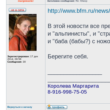
margowaster
Заголовок сообщения:
Re: Юмор
http://www.bfm.ru/news
В этой новости все пр
и "альпинисты", и "ст
и "баба (бабы?) с ножо
Берегите себя.
Зарегистрирован:
17 дек
2014, 09:58
Сообщения:
30
_________________
___________________
Королева Маргарита
8-916-998-75-05
Вернуться к началу