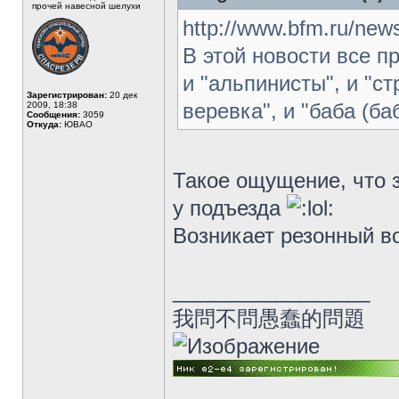
прочей навесной шелухи
http://www.bfm.ru/new
В этой новости все п
и "альпинисты", и "с
Зарегистрирован:
20 дек
веревка", и "баба (ба
2009, 18:38
Сообщения:
3059
Откуда:
ЮВАО
Такое ощущение, что 
у подъезда
Возникает резонный во
_________________
我問不問愚蠢的問題