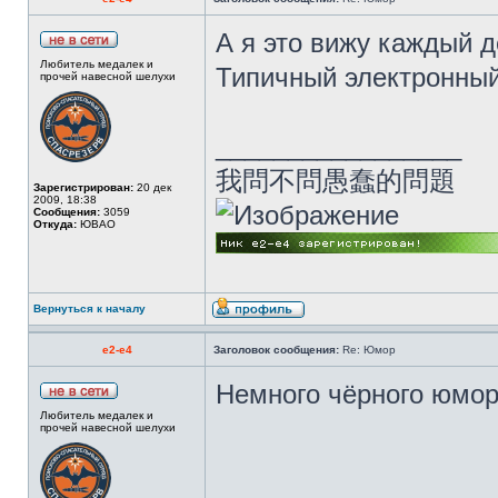
А я это вижу каждый д
Любитель медалек и
Типичный электронный
прочей навесной шелухи
_________________
我問不問愚蠢的問題
Зарегистрирован:
20 дек
2009, 18:38
Сообщения:
3059
Откуда:
ЮВАО
Вернуться к началу
e2-e4
Заголовок сообщения:
Re: Юмор
Немного чёрного юмо
Любитель медалек и
прочей навесной шелухи