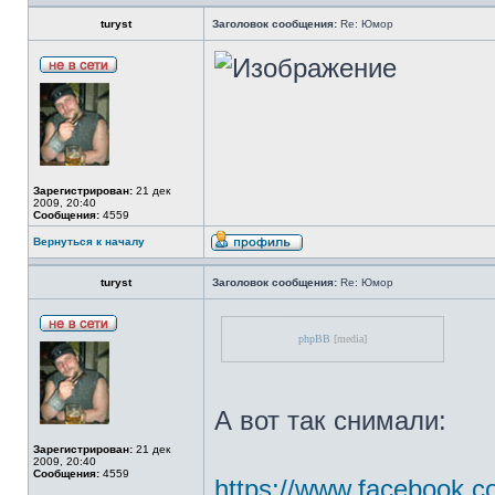
turyst
Заголовок сообщения:
Re: Юмор
Зарегистрирован:
21 дек
2009, 20:40
Сообщения:
4559
Вернуться к началу
turyst
Заголовок сообщения:
Re: Юмор
phpBB
[media]
А вот так снимали:
Зарегистрирован:
21 дек
2009, 20:40
Сообщения:
4559
https://www.facebook.c