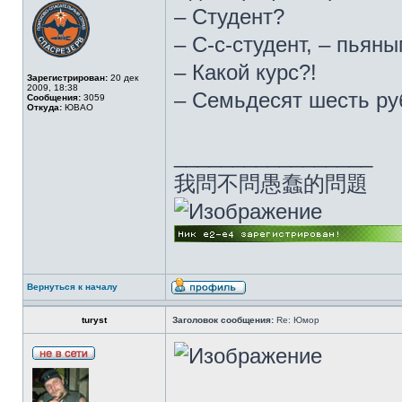
– Студент?
– С-с-студент, – пьян
– Какой курс?!
Зарегистрирован:
20 дек
2009, 18:38
– Семьдесят шесть руб
Сообщения:
3059
Откуда:
ЮВАО
_________________
我問不問愚蠢的問題
Вернуться к началу
turyst
Заголовок сообщения:
Re: Юмор