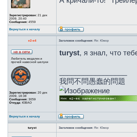
А кричали-то! "Трейле
Зарегистрирован:
21 дек
2009, 20:40
Сообщения:
4559
Вернуться к началу
e2-e4
Заголовок сообщения:
Re: Юмор
turyst
, я знал, что те
Любитель медалек и
прочей навесной шелухи
_________________
我問不問愚蠢的問題
Зарегистрирован:
20 дек
2009, 18:38
Сообщения:
3059
Откуда:
ЮВАО
Вернуться к началу
turyst
Заголовок сообщения:
Re: Юмор