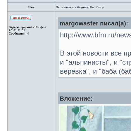
Fiks
Заголовок сообщения:
Re: Юмор
margowaster писал(а):
Зарегистрирован:
09 фев
2012, 11:51
http://www.bfm.ru/new
Сообщения:
4
В этой новости все п
и "альпинисты", и "с
веревка", и "баба (ба
Вложение: