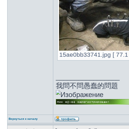
15ae0bb33741.jpg [ 77.1
_________________
我問不問愚蠢的問題
Вернуться к началу