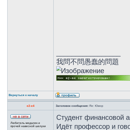
_________________
我問不問愚蠢的問題
Вернуться к началу
e2-e4
Заголовок сообщения:
Re: Юмор
Студент финансовой а
Любитель медалек и
Идёт профессор и гов
прочей навесной шелухи