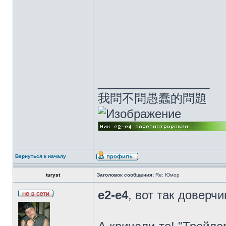
_________________
我問不問愚蠢的問題
Вернуться к началу
turyst
Заголовок сообщения:
Re: Юмор
e2-e4
, вот так доверч