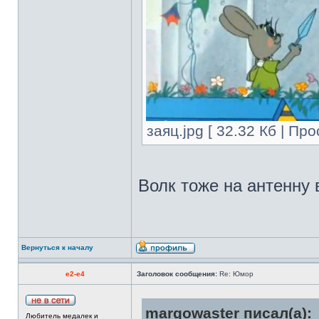
заяц.jpg [ 32.32 Кб | Пр
Волк тоже на антенну 
Вернуться к началу
e2-e4
Заголовок сообщения:
Re: Юмор
margowaster писал(а):
Любитель медалек и