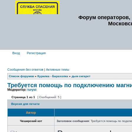
Форум операторов, 
Московс
Вход
Регистрация
Сообщения без ответов
|
Активные темы
Список форумов
»
Курилка - Барахолка
»
дым сигарет
Требуется помощь по подключению магн
Модератор:
turyst
Страница
1
из
1
[ Сообщений: 5 ]
Версия для печати
Автор
Чеширский кот
Заголовок сообщения:
Требуется помощь по подкл