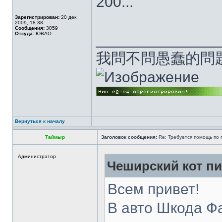
200...
Зарегистрирован:
20 дек
2009, 18:38
Сообщения:
3059
Откуда:
ЮВАО
______________
我問不問愚蠢的問
Вернуться к началу
Таймыр
Заголовок сообщения:
Re: Требуется помощь по
Администратор
Чеширский кот пи
Всем привет!
В авто Шкода Ф