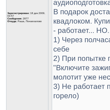
аудиоподготовк
В подарок доста
Зарегистрирован:
18 дек 2009,
03:57
квадлоком. Купи
Сообщения:
2877
Откуда:
Раша, Понаехалово
- работает... НО.
1) Через полчас
себе
2) При попытке 
"Включите зажи
молотит уже нес
3) Не работает 
горело)