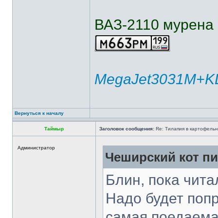
ВАЗ-2110 мурена
MegaJet3031M+KL
Вернуться к началу
Таймыр
Заголовок сообщения:
Re: Тилапия в картофельн
Администратор
Чеширский кот пи
Блин, пока чита
Надо будет попр
самая поедаема