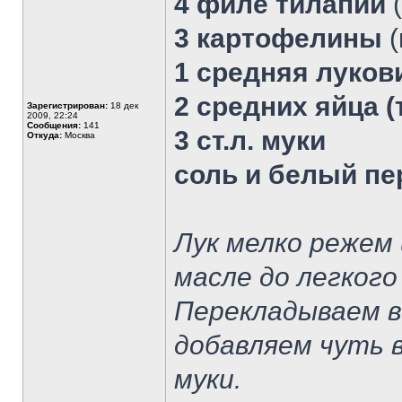
4 филе тилапии
(
3 картофелины
(
1 средняя луков
2 средних яйца (
Зарегистрирован:
18 дек
2009, 22:24
Сообщения:
141
3 ст.л. муки
Откуда:
Москва
соль и белый пе
Лук мелко режем
масле до легкого
Перекладываем в 
добавляем чуть в
муки.