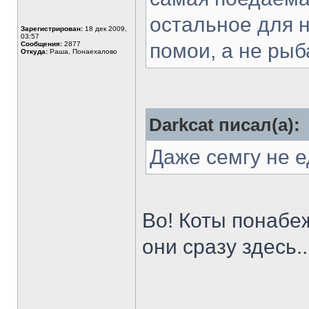
остальное для н
Зарегистрирован:
18 дек 2009,
03:57
помои, а не рыба
Сообщения:
2877
Откуда:
Раша, Понаехалово
Darkcat писал(а):
Даже семгу не 
Во! Коты понабеж
они сразу здесь..
______________