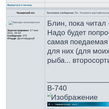
Вернуться к началу
Чеширский кот
Заголовок сообщения:
Re: Тилапия в картофельном
Блин, пока читал 
Надо будет попро
Зарегистрирован:
17 июн
2011, 20:43
Сообщения:
370
Откуда:
Долгопрудный
самая поедаемая 
для них (для моих
рыба... второсорти
______________
В-740