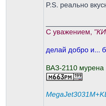
P.S. реально вкусн
______________
С уважением,
"К
делай добро и... б
ВАЗ-2110 мурена
MegaJet3031M+KL