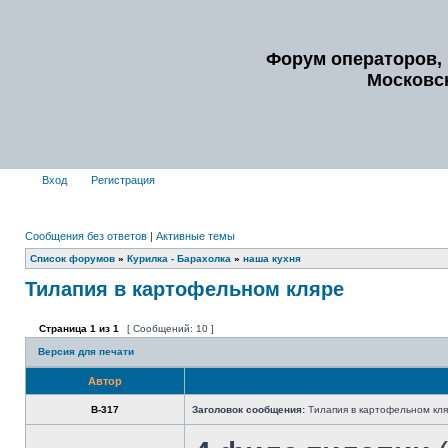
Форум операторов, 
Московс
Вход
Регистрация
Сообщения без ответов
|
Активные темы
Список форумов
»
Курилка - Барахолка
»
наша кухня
Тилапия в картофельном кляре
Страница
1
из
1
[ Сообщений: 10 ]
Версия для печати
Автор
В-317
Заголовок сообщения:
Тилапия в картофельном кл