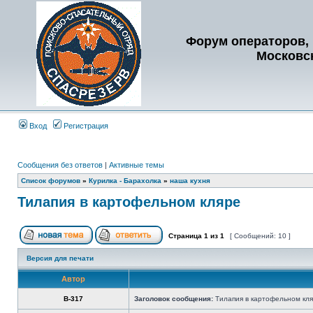
Форум операторов, 
Московс
Вход
Регистрация
Сообщения без ответов
|
Активные темы
Список форумов
»
Курилка - Барахолка
»
наша кухня
Тилапия в картофельном кляре
Страница
1
из
1
[ Сообщений: 10 ]
Версия для печати
Автор
В-317
Заголовок сообщения:
Тилапия в картофельном кл