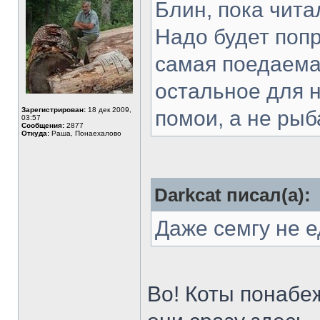
Блин, пока чита
Надо будет попр
самая поедаема
остальное для н
Зарегистрирован:
18 дек 2009,
помои, а не рыба
03:57
Сообщения:
2877
Откуда:
Раша, Понаехалово
Darkcat писал(а):
Даже семгу не 
Во! Коты понабеж