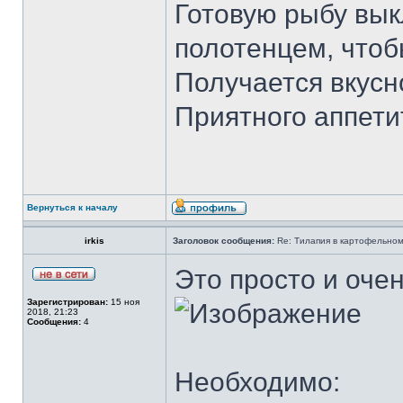
Готовую рыбу вык
полотенцем, чтоб
Получается вкусн
Приятного аппети
Вернуться к началу
irkis
Заголовок сообщения:
Re: Тилапия в картофельном
Это просто и очен
Зарегистрирован:
15 ноя
2018, 21:23
Сообщения:
4
Необходимо: