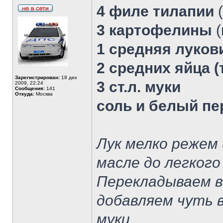
4 филе тилапии
(
3 картофелины
(
1 средняя луков
2 средних яйца (
Зарегистрирован:
18 дек
3 ст.л. муки
2009, 22:24
Сообщения:
141
Откуда:
Москва
соль и белый пе
Лук мелко режем
масле до легкого
Перекладываем в 
добавляем чуть в
муки.