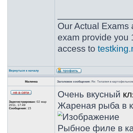
______________
Our Actual Exams
exam provide you 
access to
testking
Вернуться к началу
Малинка
Заголовок сообщения:
Re: Тилапия в картофельном
Очень вкусный
кл
Зарегистрирован:
02 мар
Жареная рыба в 
2011, 17:49
Сообщения:
15
Рыбное филе в к