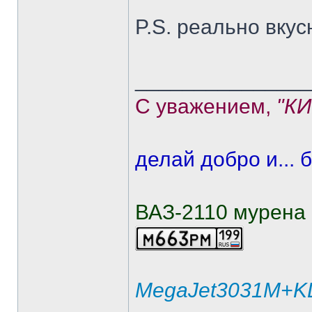
P.S. реально вкусн
______________
С уважением,
"К
делай добро и... б
ВАЗ-2110 мурена
MegaJet3031M+KL