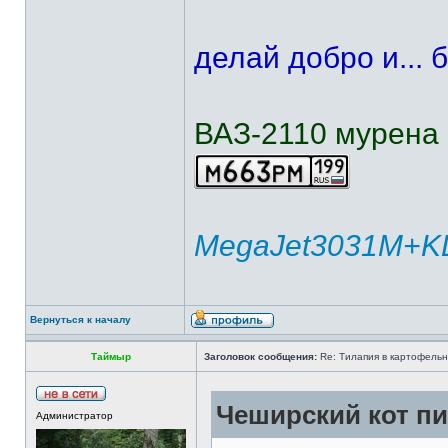
делай добро и... б
ВАЗ-2110 мурена
MegaJet3031M+KL
Вернуться к началу
Таймыр
Заголовок сообщения:
Re: Тилапия в картофельн
Чеширский кот пи
Администратор