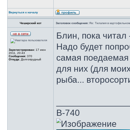
Вернуться к началу
Чеширский кот
Заголовок сообщения:
Re: Тилапия в картофельном
Блин, пока читал 
Надо будет попро
Зарегистрирован:
17 июн
2011, 20:43
самая поедаемая 
Сообщения:
370
Откуда:
Долгопрудный
для них (для моих
рыба... второсорти
______________
В-740