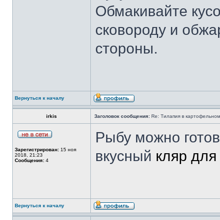
Обмакивайте кусо
сковороду и обжа
стороны.
Вернуться к началу
irkis
Заголовок сообщения:
Re: Тилапия в картофельном
Рыбу можно готов
Зарегистрирован:
15 ноя
вкусный
кляр для
2018, 21:23
Сообщения:
4
Вернуться к началу