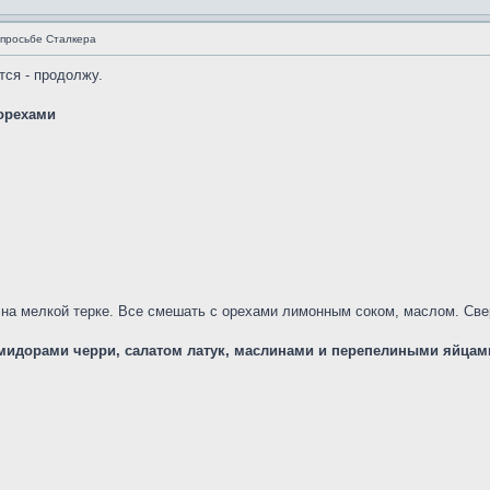
просьбе Сталкера
тся - продолжу.
 орехами
 на мелкой терке. Все смешать с орехами лимонным соком, маслом. Све
омидорами черри, салатом латук, маслинами и перепелиными яйцам