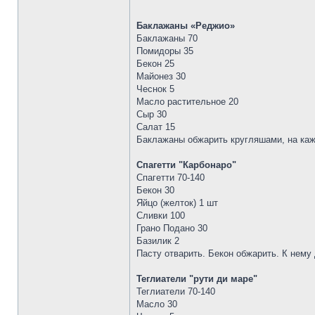
Баклажаны «Реджио»
Баклажаны 70
Помидоры 35
Бекон 25
Майонез 30
Чеснок 5
Масло растительное 20
Сыр 30
Салат 15
Баклажаны обжарить кругляшами, на кажд
Спагетти "Карбонаро"
Спагетти 70-140
Бекон 30
Яйцо (желток) 1 шт
Сливки 100
Грано Подано 30
Базилик 2
Пасту отварить. Бекон обжарить. К нему 
Теглиатели "рути ди маре"
Теглиатели 70-140
Масло 30