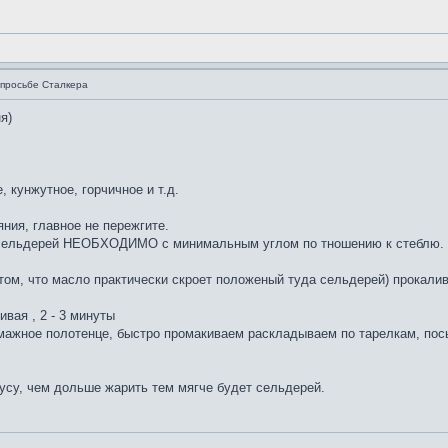
просьбе Сталкера
я)
, кунжутное, горчичное и т.д.
ния, главное не пережгите.
 сельдерей НЕОБХОДИМО с минимальным углом по тношению к стеблю. то
ётом, что масло практически скроет положеный туда сельдерей) прокали
ивая , 2 - 3 минуты
мажное полотенце, быстро промакиваем раскладываем по тарелкам, по
усу, чем дольше жарить тем мягче будет сельдерей.