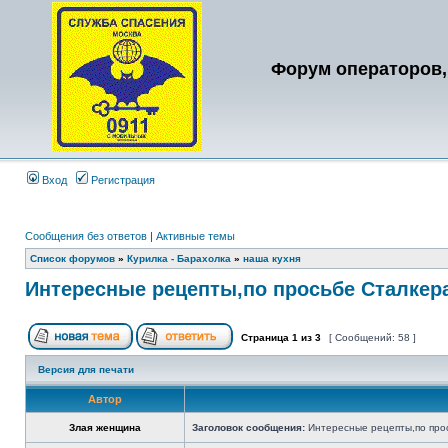
Форум операторов,
Вход
Регистрация
Сообщения без ответов
|
Активные темы
Список форумов
»
Курилка - Барахолка
»
наша кухня
Интересные рецепты,по просьбе Сталкер
Страница
1
из
3
[ Сообщений: 58 ]
Версия для печати
Автор
Злая женщина
Заголовок сообщения:
Интересные рецепты,по про