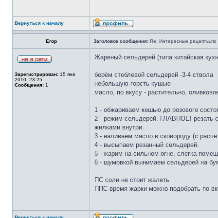
Вернуться к началу
Егор
Заголовок сообщения:
Re: Интересные рецепты,по 
Жареный сельдерей (типа китайская кухн
берём стеблевой сельдерей -3-4 ствола
Зарегистрирован:
15 янв
2010, 23:25
небольшую горсть кушью
Сообщения:
1
масло, по вкусу - растительно, оливковое
1 - обжариваем кешью до розового состоя
2 - режим сельдерей. ГЛАВНОЕ! резать
жилками внутри.
3 - наливаем масло в сковороду (с расч
4 - высыпаем резанный сельдерей.
5 - жарим на сильном огне, слегка помеш
6 - шумовкой вынимаем сельдерей на бу
ПС соли не стоит жалеть
ППС время жарки можно подобрать по вк
Вернуться к началу