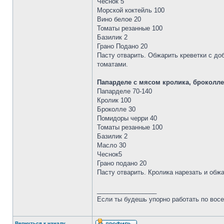
Чеснок 5
Морской коктейль 100
Вино белое 20
Томаты резанные 100
Базилик 2
Грано Подано 20
Пасту отварить. Обжарить креветки с до
томатами.
Папарделе с мясом кролика, броколл
Папарделе 70-140
Кролик 100
Броколле 30
Помидоры черри 40
Томаты резанные 100
Базилик 2
Масло 30
Чеснок5
Грано подано 20
Пасту отварить. Кролика нарезать и обж
_________________
Если ты будешь упорно работать по восе
Вернуться к началу