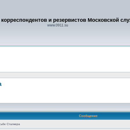
 корреспондентов и резервистов Московской сл
www.0911.su
а
Сообщение
сьбе Сталкера