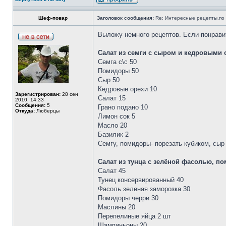
Шеф-пoвар
Заголовок сообщения:
Re: Интересные рецепты,по 
Выложу немного рецептов. Если понрави
Салат из семги с сыром и кедровыми
Семга с\с 50
Помидоры 50
Сыр 50
Кедровые орехи 10
Зарегистрирован:
28 сен
Салат 15
2010, 14:33
Сообщения:
5
Грано подано 10
Откуда:
Люберцы
Лимон сок 5
Масло 20
Базилик 2
Семгу, помидоры- порезать кубиком, сыр
Салат из тунца с зелёной фасолью, п
Салат 45
Тунец консервированный 40
Фасоль зеленая заморозка 30
Помидоры черри 30
Маслины 20
Перепелиные яйца 2 шт
Шампиньоны 20