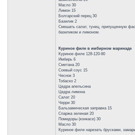
Масло 30
Лимон 15
Болгарский перец 30
Базилик 2
Смешать салат, тунец, припущенную фас
базиликом и лимоном.
Куриное филе в имбирном маринаде
Куриное филе 128-120-90
Имбирь 6
Сметана 20
Соевый соус 15
Чеснок 3
Тобаско 2
Цедра апельсина
Цедра лимона
Салат 20
Черри 30
Бальзамическая заправка 15
Спаржа зеленая 20
Помидоры (конкасе) 30
Масло 30
Куриное филе нарезать брусками, замари