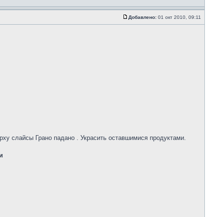
Добавлено:
01 окт 2010, 09:11
рху слайсы Грано падано . Украсить оставшимися продуктами.
и