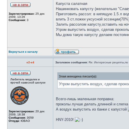
Капуста салатная
Нашинковать капусту (желательно "Славу
Приготовить рассол: в кипящую 1.5 л во
Зарегистрирован:
25 дек
2009, 13:26
влить 3 ст.ложки уксусной эссенции(70%)
Сообщения:
3
Залить рассолом капусту,оставить на но
Утром выпустить воздух, сделав проколы
Мы дома такую капусту делаем постоянн
Вернуться к началу
e2-e4
Заголовок сообщения:
Re: Интересные рецепты,по 
Злая женщина писал(а):
Любитель медалек и
прочей навесной шелухи
Утром выпустить воздух, сделав прокол
Всего-лишь маленькая поправка:
проколы лучше делать длинной и слегка
А воздух выпустить из банки с капустой
Зарегистрирован:
20 дек
2009, 18:38
Сообщения:
3059
HNY-2010!
Откуда:
ЮВАО