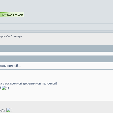
просьбе Сталкера
олы вилкой...
а заостренной деревянной палочкой!
ой
ввиду