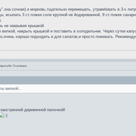
",она сочная) и морковь,тщательно перемешать, утрамбовать в 3-х литр
ды, всыпать 3 ст.ложки соли крупной не йодированной, 9 ст.ложек сахар
.
чь не закрывая крышкой.
 вилкой, накрыть крышкой и поставить в холодильник. Через сутки капус
о,очень хорошо подходить и для салатов,и просто пожевать. Рекоменд
просьбе Сталкера
ы вилкой...
 заостренной деревянной палочкой!