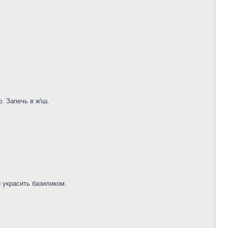
. Запечь в ж\ш.
и украсить базиликом.