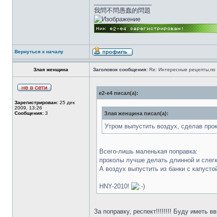
_________________
我問不問愚蠢的問題
Вернуться к началу
Злая женщина
Заголовок сообщения:
Re: Интересные рецепты,по 
e2-e4 писал(а):
Зарегистрирован:
25 дек
2009, 13:26
Сообщения:
3
Злая женщина писал(а):
Утром выпустить воздух, сделав прок
Всего-лишь маленькая поправка:
проколы лучше делать длинной и слегк
А воздух выпустить из банки с капуст
HNY-2010!
За поправку, респект!!!!!!!! Буду иметь 