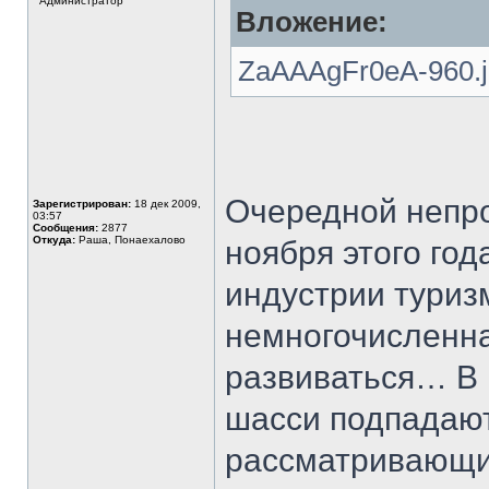
Администратор
Вложение:
ZaAAAgFr0eA-960.jp
Очередной непро
Зарегистрирован:
18 дек 2009,
03:57
Сообщения:
2877
Откуда:
Раша, Понаехалово
ноября этого год
индустрии туризм
немногочисленна
развиваться… В 
шасси подпадают
рассматривающие