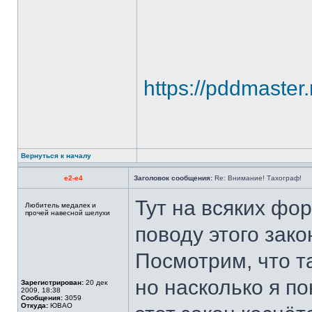
https://pddmaster.
Вернуться к началу
e2-e4
Заголовок сообщения:
Re: Внимание! Тахограф!
Тут на всяких фо
Любитель медалек и
прочей навесной шелухи
поводу этого закон
Посмотрим, что т
но насколько я по
Зарегистрирован:
20 дек
2009, 18:38
Сообщения:
3059
Откуда:
ЮВАО