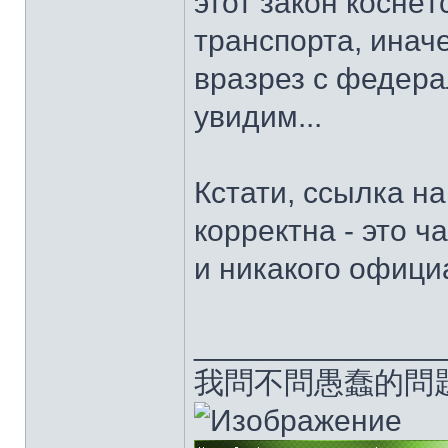
этот закон коснёт
транспорта, инач
вразрез с федера
увидим...
Кстати, ссылка н
корректна - это ч
и никакого офици
______________
我問不問愚蠢的問