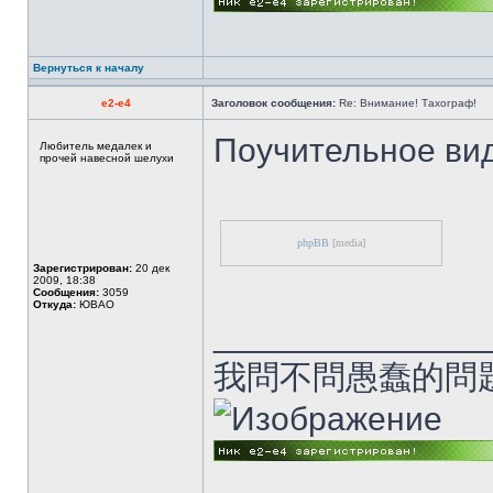
Вернуться к началу
e2-e4
Заголовок сообщения:
Re: Внимание! Тахограф!
Поучительное вид
Любитель медалек и
прочей навесной шелухи
phpBB
[media]
Зарегистрирован:
20 дек
2009, 18:38
Сообщения:
3059
Откуда:
ЮВАО
______________
我問不問愚蠢的問