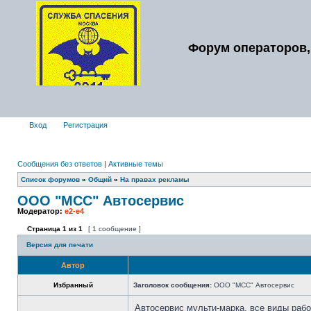
Форум операторов,
Вход
Регистрация
Сообщения без ответов
|
Активные темы
Список форумов
»
Общий
»
На правах рекламы
ООО "МСС" Автосервис
Модератор:
e2-e4
Страница
1
из
1
[ 1 сообщение ]
Версия для печати
Автор
Избранный
Заголовок сообщения:
ООО "МСС" Автосервис
Автосервис мульти-марка, все виды рабо