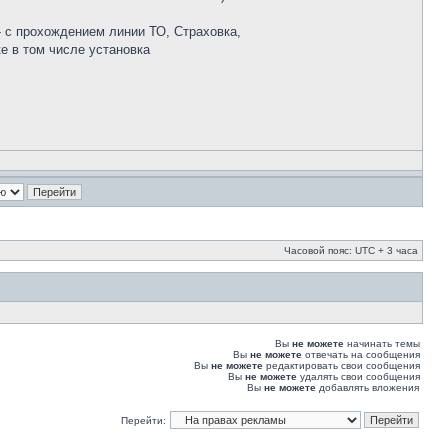
 с прохождением линии ТО, Страховка,
е в том числе установка
Часовой пояс: UTC + 3 часа
Вы
не можете
начинать темы
Вы
не можете
отвечать на сообщения
Вы
не можете
редактировать свои сообщения
Вы
не можете
удалять свои сообщения
Вы
не можете
добавлять вложения
Перейти: