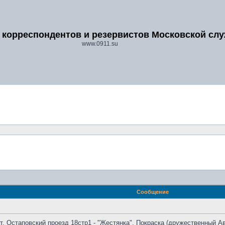
 корреспондентов и резервистов Московской сл
www.0911.su
Сообщение
т, Остаповский проезд 18стр1 - "Жестянка", Покраска (дружественный 