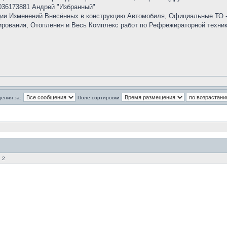
9036173881 Андрей "Избранный"
ции Изменений Внесённых в конструкцию Автомобиля, Официальные ТО -
рования, Отопления и Весь Комплекс работ по Рефрежираторной техник
ения за:
Поле сортировки
 2