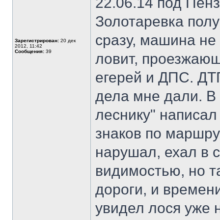
22.06.14 под Пен
Золотаревка полу
сразу, машина не 
Зарегистрирован:
20 дек
2012, 11:42
Сообщения:
39
ловит, проезжаю
егерей и ДПС. ДТ
дела мне дали. В
леснику" написал
знаков по маршру
нарушал, ехал в 
видимостью, но т
дороги, и времени
увидел лося уже 