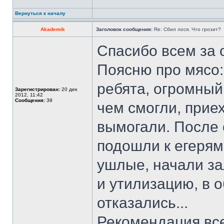
Вернуться к началу
Akademik
Заголовок сообщения:
Re: Сбил лося. Что грозит?
Спасибо всем за 
Поясню про мясо
ребята, огромный
Зарегистрирован:
20 дек
2012, 11:42
Сообщения:
39
чем смогли, прие
вымогали. После
подошли к егерям
ушлые, начали за
и утилизацию, в 
отказались...
Рекомендация все