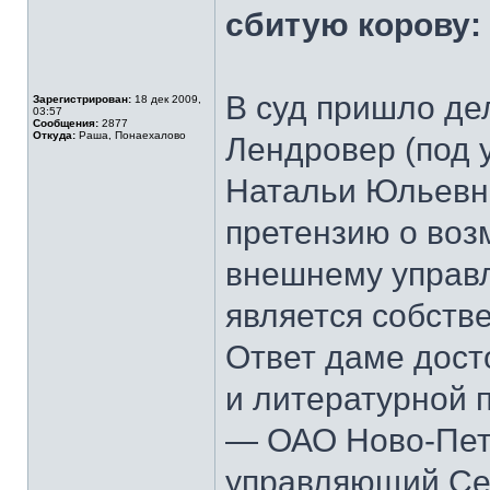
сбитую корову:
В суд пришло де
Зарегистрирован:
18 дек 2009,
03:57
Сообщения:
2877
Откуда:
Раша, Понаехалово
Лендровер (под 
Натальи Юльевны
претензию о во
внешнему управ
является собств
Ответ даме дос
и литературной 
— ОАО Ново-Пет
управляющий Се