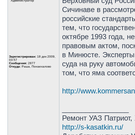
Верховный суд Росси
Администратор
Сичинаве в рассмотр
российские стандарт
тем, что государстве
октябре 1993 года, 
правовым актом, пос
в Минюсте. Эксперты
Зарегистрирован:
18 дек 2009,
03:57
суда на руку автомо
Сообщения:
2877
Откуда:
Раша, Понаехалово
том, что яма соответ
http://www.kommersan
_________________
Ремонт УАЗ Патриот, 
http://s-kasatkin.ru/