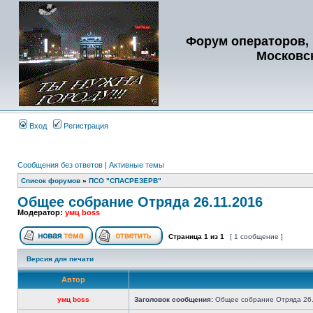
Форум операторов, 
Московс
Вход
Регистрация
Сообщения без ответов
|
Активные темы
Список форумов
»
ПСО "СПАСРЕЗЕРВ"
Общее собрание Отряда 26.11.2016
Модератор:
умц boss
Страница
1
из
1
[ 1 сообщение ]
Версия для печати
Автор
умц boss
Заголовок сообщения:
Общее собрание Отряда 26.