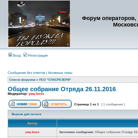
Форум операторов, 
Московс
Вход
Регистрация
Сообщения без ответов
|
Активные темы
Список форумов
»
ПСО "СПАСРЕЗЕРВ"
Общее собрание Отряда 26.11.2016
Модератор:
умц boss
Страница
1
из
1
[ 1 сообщение ]
Версия для печати
Автор
умц boss
Заголовок сообщения:
Общее собрание Отряда 26.