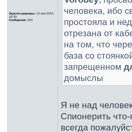
человека, ибо с
Зарегистрирован:
13 янв 2010,
18:30
простояла и не
Сообщения:
343
отрезана от ка
на том, что чер
база со стоянкой
запрещенном
д
домыслы
Я не над челове
Спионерить что-
всегда пожалуйс