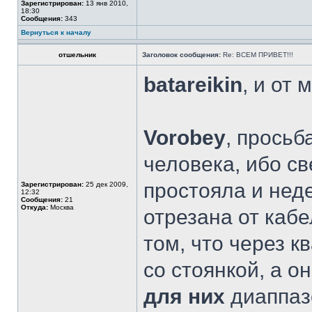
Зарегистрирован:
13 янв 2010,
18:30
Сообщения:
343
Вернуться к началу
отшельник
Заголовок сообщения:
Re: ВСЕМ ПРИВЕТ!!!
batareikin
, и от
Vorobey
, просьб
человека, ибо с
простояла и нед
Зарегистрирован:
25 дек 2009,
12:32
Сообщения:
21
Откуда:
Москва
отрезана от каб
том, что через к
со стоянкой, а о
для них
диаппаз