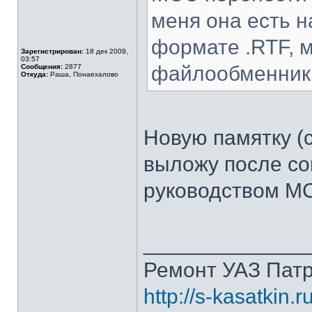
меня она есть 
формате .RTF, м
Зарегистрирован:
18 дек 2009,
03:57
файлообменник
Сообщения:
2877
Откуда:
Раша, Понаехалово
Новую памятку (
выложу после со
руководством М
______________
Ремонт УАЗ Патр
http://s-kasatkin.ru