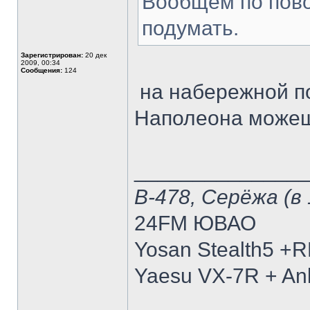
Вообщем по пово
подумать.
Зарегистрирован:
20 дек
2009, 00:34
Сообщения:
124
на набережной п
Наполеона можеш
______________
В-478, Серёжа (в 
24FM ЮВАО
Yosan Stealth5 +
Yaesu VX-7R + Anl