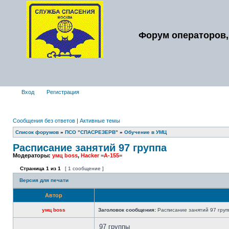
Форум операторов,
Вход
Регистрация
Сообщения без ответов
|
Активные темы
Список форумов
»
ПСО "СПАСРЕЗЕРВ"
»
Обучение в УМЦ
Расписание занятий 97 группа
Модераторы:
умц boss
,
Hacker =A-155=
Страница
1
из
1
[ 1 сообщение ]
Версия для печати
Автор
умц boss
Заголовок сообщения:
Расписание занятий 97 груп
97 группы