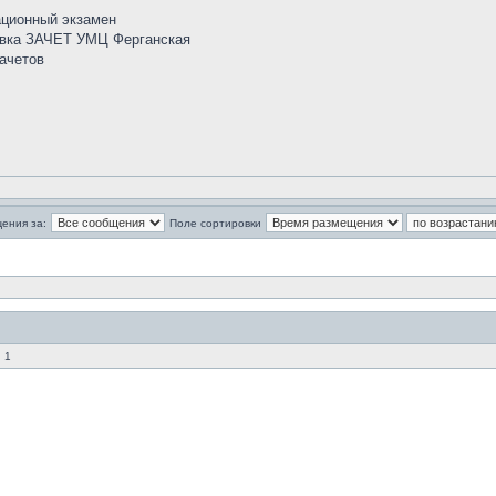
ационный экзамен
товка ЗАЧЕТ УМЦ Ферганская
зачетов
ения за:
Поле сортировки
 1