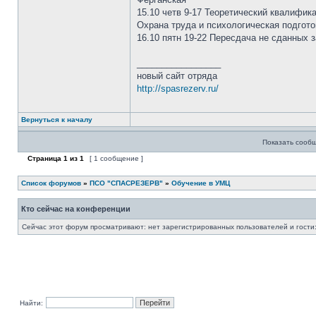
15.10 четв 9-17 Теоретический квалифик
Охрана труда и психологическая подго
16.10 пятн 19-22 Пересдача не сданных 
_________________
новый сайт отряда
http://spasrezerv.ru/
Вернуться к началу
Показать сообщ
Страница
1
из
1
[ 1 сообщение ]
Список форумов
»
ПСО "СПАСРЕЗЕРВ"
»
Обучение в УМЦ
Кто сейчас на конференции
Сейчас этот форум просматривают: нет зарегистрированных пользователей и гости:
Найти: