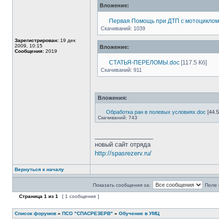
Вложение:
Первая Помощь при ДТП с мотоциклом
Скачиваний: 1039
Зарегистрирован:
19 дек
2009, 10:15
Вложение:
Сообщения:
2019
СТАТЬЯ-ПЕРЕЛОМЫ.doc
[117.5 Кб]
Скачиваний: 911
Вложения:
Обработка ран в полевых условиях.doc
[44.5
Скачиваний: 743
_________________
новый сайт отряда
http://spasrezerv.ru/
Вернуться к началу
Показать сообщения за:
Поле 
Страница
1
из
1
[ 1 сообщение ]
Список форумов
»
ПСО "СПАСРЕЗЕРВ"
»
Обучение в УМЦ