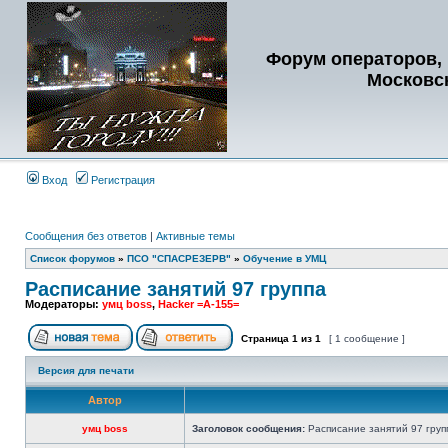
Форум операторов, 
Московс
Вход
Регистрация
Сообщения без ответов
|
Активные темы
Список форумов
»
ПСО "СПАСРЕЗЕРВ"
»
Обучение в УМЦ
Расписание занятий 97 группа
Модераторы:
умц boss
,
Hacker =A-155=
Страница
1
из
1
[ 1 сообщение ]
Версия для печати
Автор
умц boss
Заголовок сообщения:
Расписание занятий 97 груп