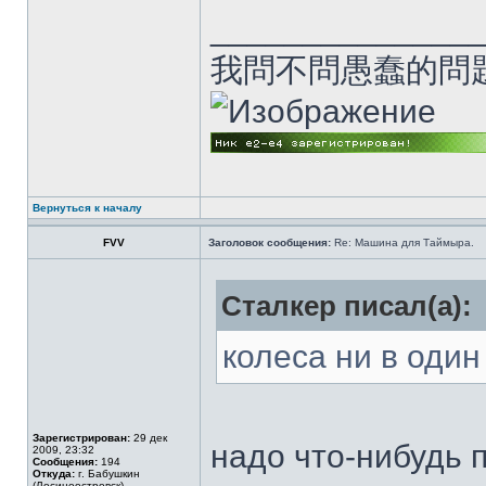
______________
我問不問愚蠢的問
Вернуться к началу
FVV
Заголовок сообщения:
Re: Машина для Таймыра.
Сталкер писал(а):
колеса ни в один
Зарегистрирован:
29 дек
надо что-нибудь 
2009, 23:32
Сообщения:
194
Откуда:
г. Бабушкин
(Лосиноостровск)