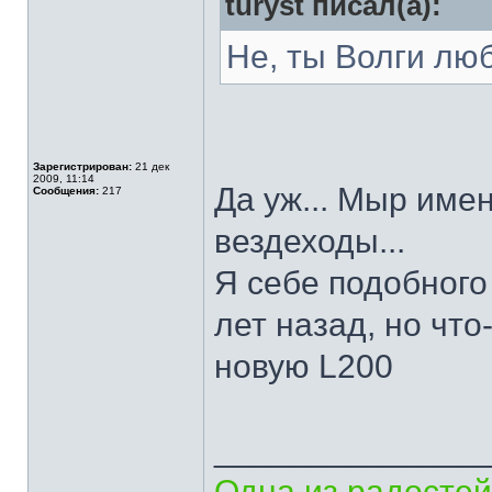
turyst писал(а):
Не, ты Волги лю
Зарегистрирован:
21 дек
2009, 11:14
Да уж... Мыр име
Сообщения:
217
вездеходы...
Я себе подобного
лет назад, но что
новую L200
______________
Одна из радостей