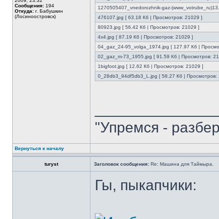
2009, 23:32
Сообщения:
194
1270505407_vnedorozhnik-gaz-(www_votrube_ru)13.j
Откуда:
г. Бабушкин
(Лосиноостровск)
476107.jpg [ 63.18 Кб | Просмотров: 21029 ]
80923.jpg [ 56.42 Кб | Просмотров: 21029 ]
4x4.jpg [ 87.19 Кб | Просмотров: 21029 ]
04_gaz_24-95_volga_1974.jpg [ 127.97 Кб | Просмо
02_gaz_m-73_1955.jpg [ 91.59 Кб | Просмотров: 21
1bigfoot.jpg [ 12.62 Кб | Просмотров: 21029 ]
0_28db3_94df5db3_L.jpg [ 58.27 Кб | Просмотров: 
______________
"Упремся - разбе
Вернуться к началу
turyst
Заголовок сообщения:
Re: Машина для Таймыра.
Гы, пыкапчики: