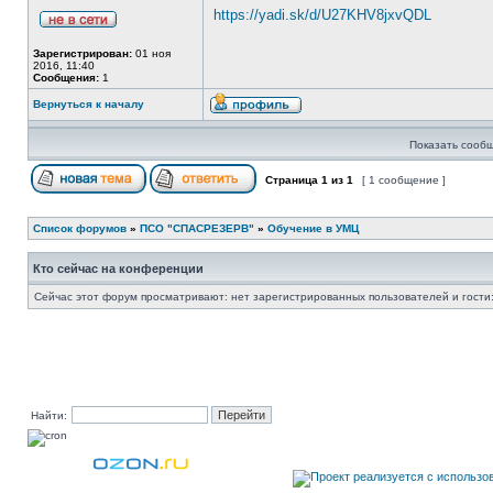
https://yadi.sk/d/U27KHV8jxvQDL
Зарегистрирован:
01 ноя
2016, 11:40
Сообщения:
1
Вернуться к началу
Показать сообщ
Страница
1
из
1
[ 1 сообщение ]
Список форумов
»
ПСО "СПАСРЕЗЕРВ"
»
Обучение в УМЦ
Кто сейчас на конференции
Сейчас этот форум просматривают: нет зарегистрированных пользователей и гости:
Найти: