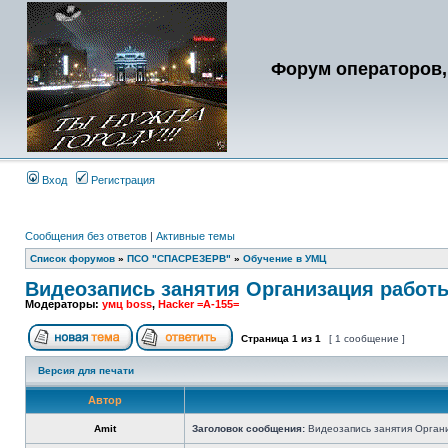
Форум операторов,
Вход
Регистрация
Сообщения без ответов
|
Активные темы
Список форумов
»
ПСО "СПАСРЕЗЕРВ"
»
Обучение в УМЦ
Видеозапись занятия Организация рабо
Модераторы:
умц boss
,
Hacker =A-155=
Страница
1
из
1
[ 1 сообщение ]
Версия для печати
Автор
Аmit
Заголовок сообщения:
Видеозапись занятия Орган