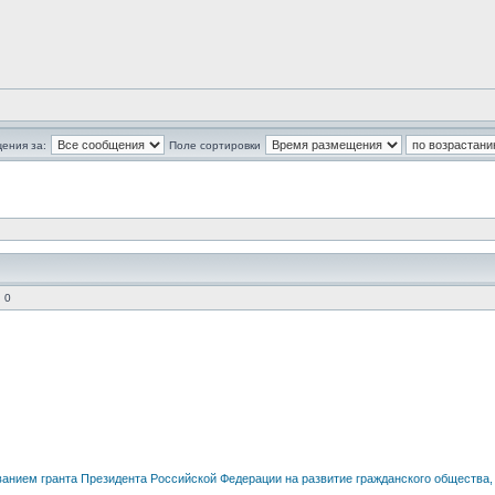
ения за:
Поле сортировки
 0