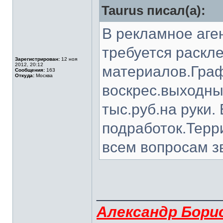
Taurus писал(а):
В рекламное аге
требуется раскл
Зарегистрирован:
12 ноя
2012, 20:12
материалов.Граф
Сообщения:
163
Откуда:
Москва
воскрес.выходны
тыс.руб.на руки.
подработок.Терр
всем вопросам з
______________
Александр Бори