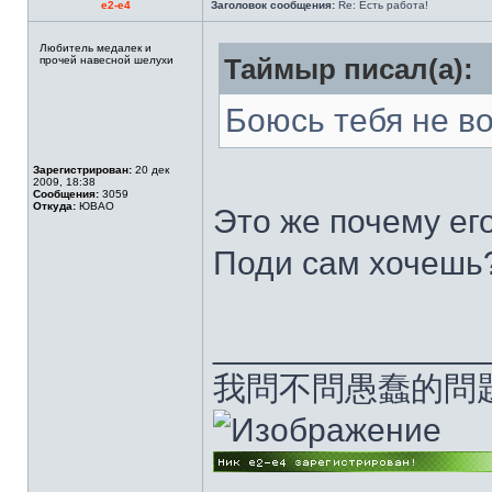
e2-e4
Заголовок сообщения:
Re: Есть работа!
Любитель медалек и
прочей навесной шелухи
Таймыр писал(а):
Боюсь тебя не во
Зарегистрирован:
20 дек
2009, 18:38
Сообщения:
3059
Откуда:
ЮВАО
Это же почему ег
Поди сам хочеш
______________
我問不問愚蠢的問