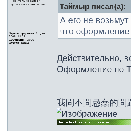
Любитель медалек и
прочей навесной шелухи
Таймыр писал(а):
А его не возьмут 
что оформление 
Зарегистрирован:
20 дек
2009, 18:38
Сообщения:
3059
Откуда:
ЮВАО
Действительно, в
Оформление по ТК
______________
我問不問愚蠢的問