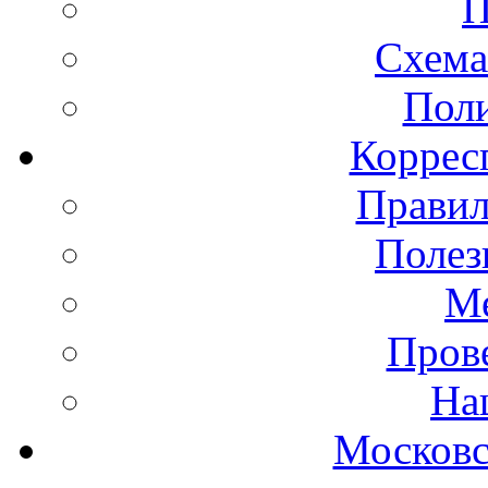
П
Схема
Пол
Коррес
Правил
Полез
Ме
Пров
На
Московс