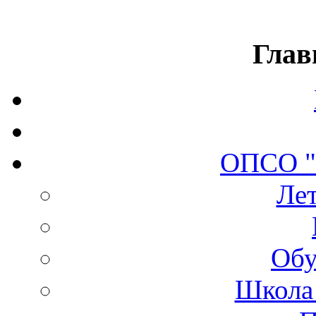
Глав
ОПСО 
Лет
Обу
Школа 