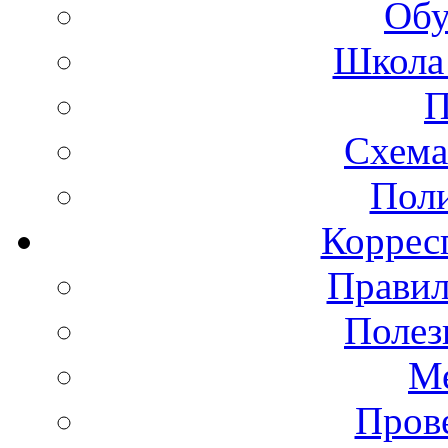
Обу
Школа 
П
Схема
Пол
Коррес
Правил
Полез
Ме
Пров