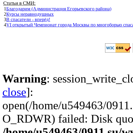
Статьи в СМИ:
1
Благодарим (Администрация Егорьевского района)
2
Курсы неравнодушных
3
В спасатели - вперёд!
4
VI открытый Чемпионат города Москвы по многоборью спас
Warning
: session_write_cl
close
]:
open(/home/u549463/0911.s
O_RDWR) failed: Disk quot
/home/u549463/0911.su/ww