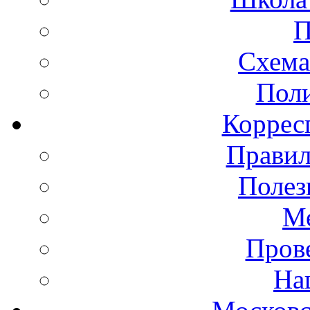
П
Схема
Пол
Коррес
Правил
Полез
Ме
Пров
На