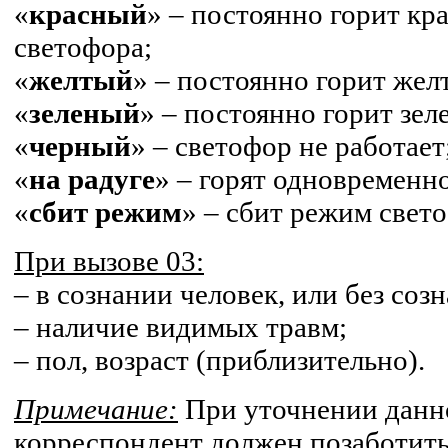
«
красный
» – постоянно горит кр
светофора;
«
желтый
» – постоянно горит жел
«
зеленый
» – постоянно горит зел
«
черный
» – светофор не работает
«
на радуге
» – горят одновременно
«
сбит режим
» – сбит режим свет
При вызове 03:
– в сознании человек, или без соз
– наличие видимых травм;
– пол, возраст (приблизительно).
Примечание:
При уточнении данн
корреспондент должен позаботить