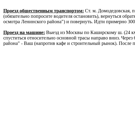
Проезд общественным транспортом:
Ст. м. Домодедовская, п
(обязательно попросите водителя остановить), вернуться обра
осмотра Ленинского района") и повернуть. Идти примерно 30
Проезд на машине:
Выезд из Москвы по Каширскому ш. (24 
спуститься относительно основной трасы направо вниз. Через
района" - Ваш (напротив кафе и строительный рынок). После п
.
.