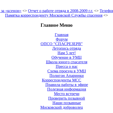
 за «ксенон»
<>
Отчет о работе отряда в 2008-2009 г.г.
<>
Телефо
Памятка корреспонденту Московской Службы спасения
<>
Главное Меню
Главная
Форум
ОПСО "СПАСРЕЗЕРВ"
Летопись отряда
Нам 5 лет!
Обучение в УМЦ
Школа юного спасателя
Пресса о нас
Схема проезда в УМЦ
Полигон Апаринки
Корреспонденты МСС
Правила работы в эфире
Полезная информация
Место встречи
Проверить позывной
Наши позывные
Московский доброволец