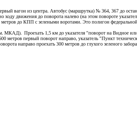
.
ервый вагон из центра. Автобус (маршрутка) № 364, 367 до ост
тно ходу движения до поворота налево (на этом повороте указате
0 метров до КПП с зелеными воротами. Это полигон федеральн
км. МКАД).
Проехать 1,5 км до указателя "поворот на Видное ил
 600 метров первый поворот направо, указатель "Пункт техничес
оворота направо проехать 300 метров до глухого зеленого забора