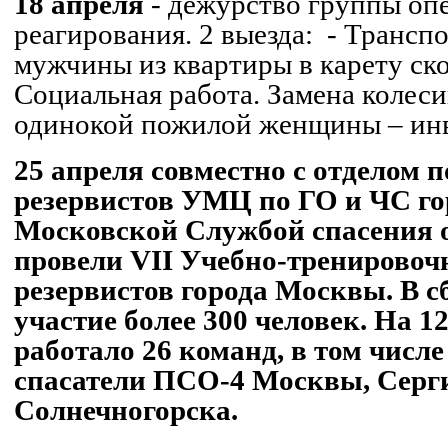
18 апреля
- дежурство группы оп
реагирования. 2 выезда:
- Трансп
мужчины из квартиры в карету ск
Социальная работа. Замена колеси
одинокой пожилой женщины – ин
25 апреля совместно с отделом 
резервистов УМЦ по ГО и ЧС г
Московской Службой спасения 
провели
VII
Учебно-тренировоч
резервистов города Москвы.
В с
участие более 300 человек. На 1
работало 26 команд, в том числ
спасатели ПСО-4 Москвы, Серг
Солнечногорска.