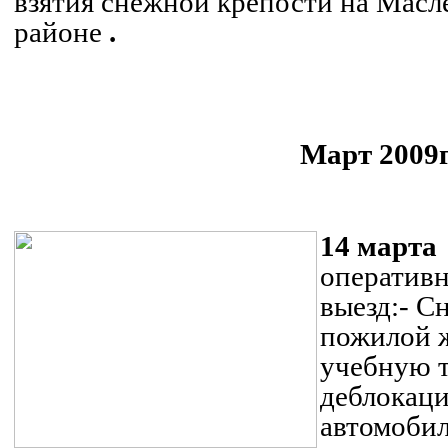
взятия снежной крепости на Масл
районе
.
Март 2009
14 марта
оперативн
выезд:
- С
пожилой 
учебную 
деблокац
автомоби