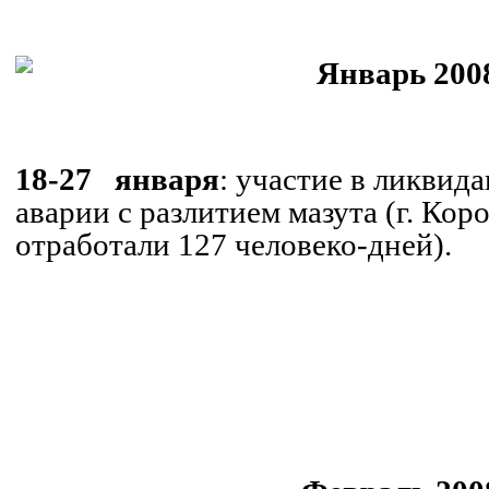
.
Январь 2008
.
18-27
января
: участие в ликвид
аварии с разлитием мазута (
г
. Кор
отработали 127 человеко-дней).
.
.
.
.
.
.