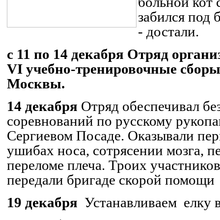
больной кот 
забился под 
- достали.
c
11 по 14 декабря
Отряд органи
VI
учебно-тренировочные сборы 
Москвы.
14 декабря
Отряд обеспечивал бе
соревнований по русскому рукоп
Сергиевом Посаде. Оказывали пе
ушибах носа, сотрясении мозга, п
переломе плеча. Троих участнико
передали бригаде скорой помощи
19 декабря
Устанавливаем
елку 