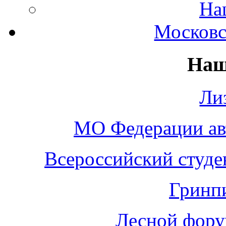
На
Московс
Наш
Ли
МО Федерации а
Всероссийский студе
Гринп
Лесной фору