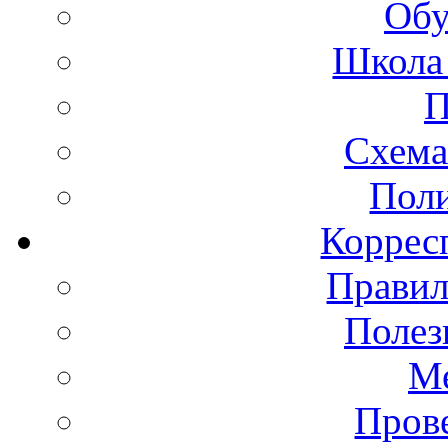
Обу
Школа 
П
Схема
Пол
Коррес
Правил
Полез
Ме
Пров