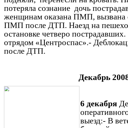
потеряла сознание
дочь пострада
женщинам
оказана
ПМП, вызвана 
ПМП после ДТП. Наезд на пешехо
остановке четверо пострадавших.
отрядом «
Центроспас
».
-
Деблокац
после ДТП.
Декабрь 2008
6 декабря
Де
оперативног
выезд:
- В ве