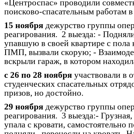
«
Центроспас
» проводили совмест
поисково-спасательным работам в
15 ноября
дежурство группы опер
реагирования.
2 выезда:
- Поднял
упавшую в своей квартире с пола н
ПМП, вызвали скорую;
- Взаимоде
вскрыли гараж, в котором находил
с 26 по 28 ноября
участвовали в 
студенческих спасательных отряд
призов, но достойно.
29 ноября
дежурство группы опе
реагирования.
3 выезда:
- Грузная
упала с кровати, самостоятельно 
подняли,
перенесли на кровать.
На