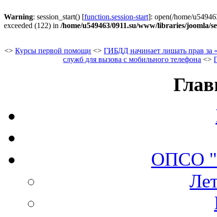
Warning
: session_start() [
function.session-start
]: open(/home/u5494
exceeded (122) in
/home/u549463/0911.su/www/libraries/joomla/se
<>
Курсы первой помощи
<>
ГИБДД начинает лишать прав за 
служб для вызова с мобильного телефона
<>
Глав
ОПСО 
Лет