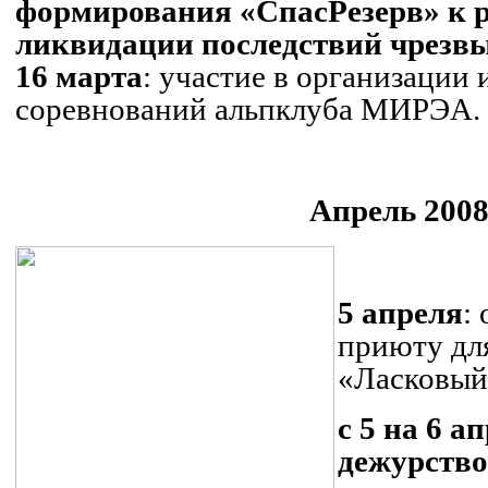
формирования «СпасРезерв» к 
ликвидации последствий чрезв
16 марта
: участие в организации
соревнований
альпклуба
МИРЭА.
Апрель 2008
.
5 апреля
:
приюту дл
«Ласковый
с 5 на 6 а
дежурств